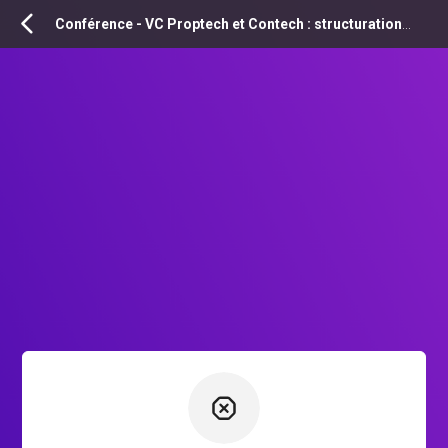
INSCRIPTION
Conférence - VC Proptech et Contech : structuration d’un écosystème à dimension européenne - Live