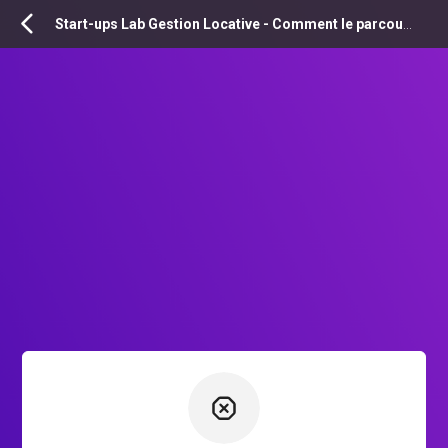
INSCRIPTION
Start-ups Lab Gestion Locative - Comment le parcours locataire digitalisé optimise l’organisation des gestionnaires locatifs