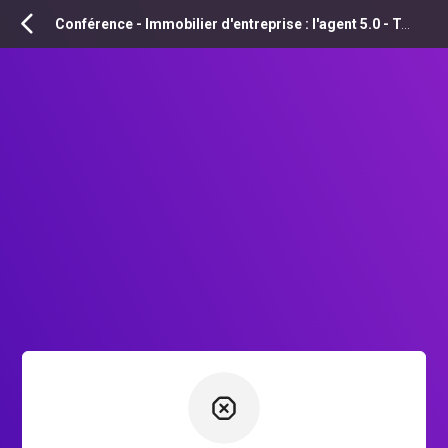
INSCRIPTION
Conférence - Immobilier d'entreprise : l'agent 5.0 - Tour d'horizon des innovations pour capter des mandats... et les sortir !