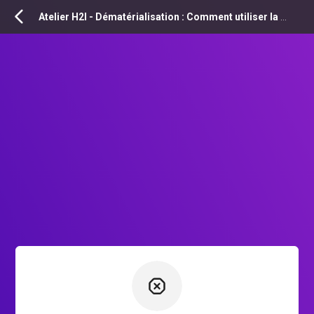
INSCRIPTION
Atelier H2I - Dématérialisation : Comment utiliser la visioconférence pour réaliser vos assemblées générales (AG) de copropriété à distance et en présentiel ?